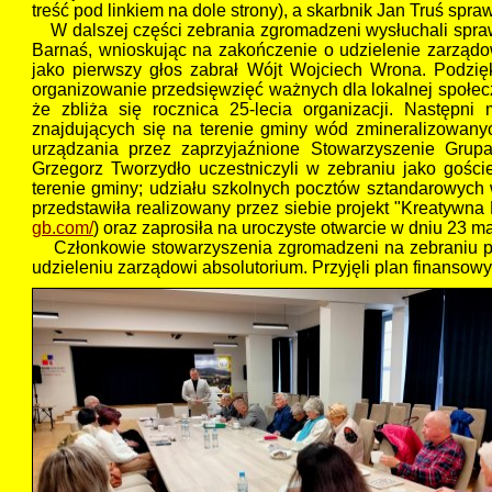
treść pod linkiem na dole strony), a skarbnik Jan Truś spr
W dalszej części zebrania zgromadzeni wysłuchali sprawo
Barnaś, wnioskując na zakończenie o udzielenie zarządow
jako pierwszy głos zabrał Wójt Wojciech Wrona. Podzięk
organizowanie przedsięwzięć ważnych dla lokalnej społeczn
że zbliża się rocznica 25-lecia organizacji. Następni
znajdujących się na terenie gminy wód zmineralizowany
urządzania przez zaprzyjaźnione Stowarzyszenie Grup
Grzegorz Tworzydło uczestniczyli w zebraniu jako gości
terenie gminy; udziału szkolnych pocztów sztandarowych 
przedstawiła realizowany przez siebie projekt "Kreatywna
gb.com/
) oraz zaprosiła na uroczyste otwarcie w dniu 23 m
Członkowie stowarzyszenia zgromadzeni na zebraniu przy
udzieleniu zarządowi absolutorium. Przyjęli plan finansowy