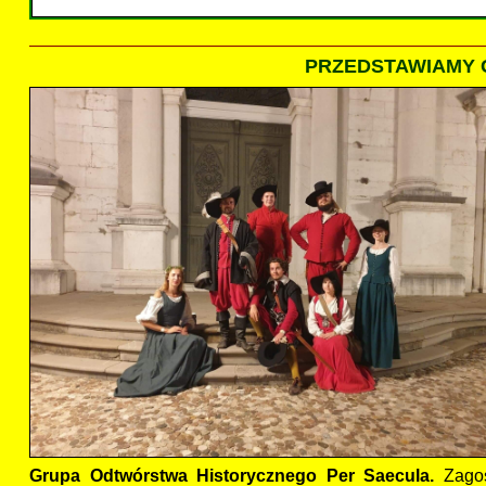
PRZEDSTAWIAMY
Grupa Odtwórstwa Historycznego Per Saecula.
Zago