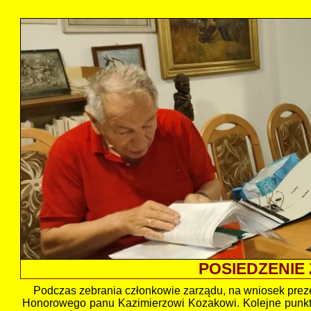
POSIEDZENIE 
Podczas zebrania członkowie zarządu, na wniosek prezes
Honorowego panu Kazimierzowi Kozakowi. Kolejne punkt