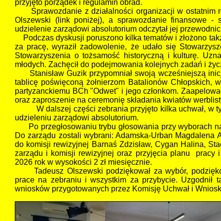
przyjęto porządek i regulamin obrad.
Sprawozdanie z działalności organizacji w ostatnim rok
Olszewski (link poniżej), a sprawozdanie finansowe - 
udzielenie zarządowi absolutorium odczytał jej przewodni
Podczas dyskusji poruszono kilka tematów i złożono takż
za pracę, wyraził zadowolenie, że udało się Stowarzysz
Stowarzyszenia o tożsamość historyczną i kulturę. Uzna
młodych. Zachęcił do podejmowania kolejnych zadań i życzy
Stanisław Guzik przypomniał swoją wcześniejszą inicja
tablicę poświęconą żołnierzom Batalionów Chłopskich, w
partyzanckiemu BCh "Odwet" i jego członkom. Zaapelował
oraz zaproszenie na ceremonię składania kwiatów werblist
W dalszej części zebrania przyjęto kilka uchwał, w tym 
udzieleniu zarządowi absolutorium.
Po przegłosowaniu trybu głosowania przy wyborach na ja
Do zarządu zostali wybrani: Adamska-Urban Magdalena An
do komisji rewizyjnej Barnaś Zdzisław, Cygan Halina, St
zarządu i komisji rewizyjnej oraz przyjęcia planu prac
2026 rok w wysokości 2 zł miesięcznie.
Tadeusz Olszewski podziękował za wybór, podziękowa
prace na zebraniu i wszystkim za przybycie. Uzgodnił t
wniosków przygotowanych przez Komisję Uchwał i Wniosk