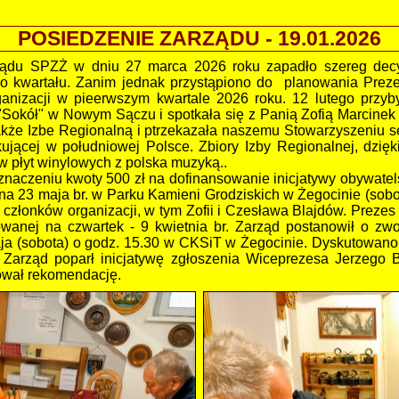
POSIEDZENIE ZARZĄDU - 19.01.2026
ądu SPZŻ w dniu 27 marca 2026 roku zapadło szereg decyzj
zego kwartału. Zanim jednak przystąpiono do planowania Pr
ganizacji w pieerwszym kwartale 2026 roku. 12 lutego przy
 "Sokół" w Nowym Sączu i spotkała się z Panią Zofią Marcin
kże Izbe Regionalną i ptrzekazała naszemu Stowarzyszeniu 
ującej w południowej Polsce. Zbiory Izby Regionalnej, dzi
w płyt winylowych z polska muzyką..
aczeniu kwoty 500 zł na dofinansowanie inicjatywy obywatels
a 23 maja br. w Parku Kamieni Grodziskich w Żegocinie (so
 członków organizacji, w tym Zofii i Czesława Blajdów. Prezes
nowanej na czwartek - 9 kwietnia br. Zarząd postanowił o z
 (sobota) o godz. 15.30 w CKSiT w Żegocinie. Dyskutowano 
 Zarząd poparł inicjatywę zgłoszenia Wiceprezesa Jerzego
ował rekomendację.