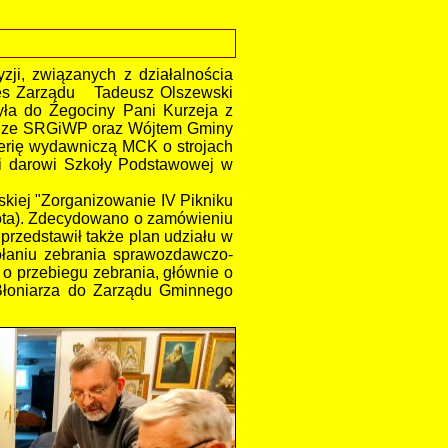
i, związanych z działalnościa
ezes Zarządu Tadeusz Olszewski
była do Żegociny Pani Kurzeja z
ek ze SRGiWP oraz Wójtem Gminy
serię wydawniczą MCK o strojach
ęki darowi Szkoły Podstawowej w
kiej "Zorganizowanie IV Pikniku
bota). Zdecydowano o zamówieniu
 przedstawił także plan udziału w
wołaniu zebrania sprawozdawczo-
o przebiegu zebrania, głównie o
 Błoniarza do Zarządu Gminnego