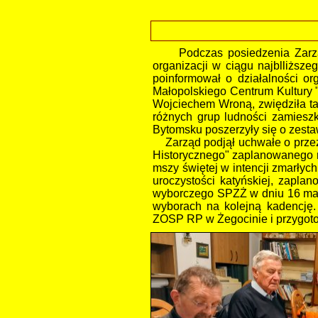
Podczas posiedzenia Zarz
organizacji w ciągu najblliżs
poinformował o działalności or
Małopolskiego Centrum Kultury
Wojciechem Wroną, zwiędziła ta
różnych grup ludności zamieszk
Bytomsku poszerzyły się o zesta
Zarząd podjął uchwałe o przezn
Historycznego" zaplanowanego n
mszy świętej w intencji zmarłych
uroczystości katyńskiej, zapla
wyborczego SPZŻ w dniu 16 maja
wyborach na kolejną kadencję.
ZOSP RP w Żegocinie i przygot